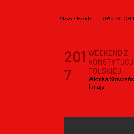
News / Events
2024 PACOH
201
WEEKEND Z
KONSTYTUCJ
7
POLSKIEJ
Wioska Słowiańsk
1 maja