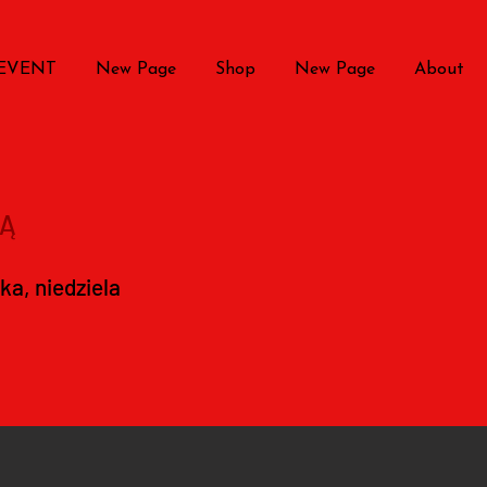
 EVENT
New Page
Shop
New Page
About
Ą
a, niedziela