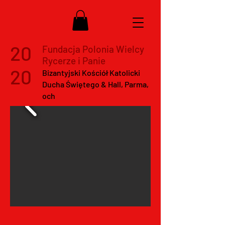
20
Fundacja Polonia Wielcy
Rycerze i Panie
20
Bizantyjski Kościół Katolicki
Ducha Świętego & Hall, Parma,
och