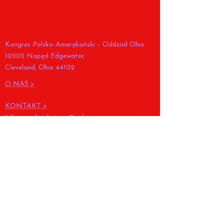
Kongres Polsko-Amerykański – Oddział Ohio
10202 Napęd Edgewater.
Cleveland, Ohio 44102
O NAS >
KONTAKT >
MI:
pac_ohiodivision@yahoo.com
Tel.
(216) 268-9960
FACEBOOK
OBCHODY KONSTYTUCJI
POLSKIEJ >
MI:
pac_ohiodivision@yahoo.com
Tel.
(216) 268-9960