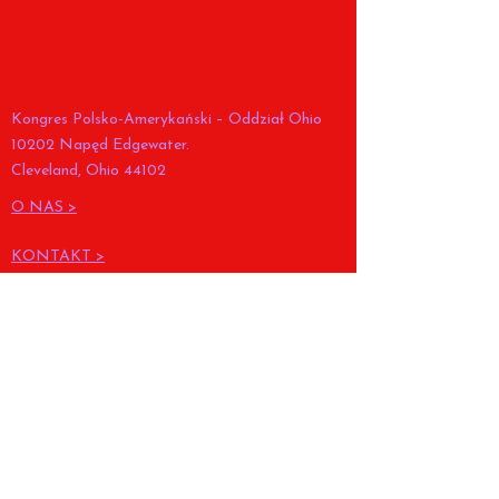
Kongres Polsko-Amerykański – Oddział Ohio
10202 Napęd Edgewater.
Cleveland, Ohio 44102
O NAS >
KONTAKT >
MI:
pac_ohiodivision@yahoo.com
Tel.
(216) 268-9960
FACEBOOK
OBCHODY KONSTYTUCJI
POLSKIEJ >
MI:
pac_ohiodivision@yahoo.com
Tel.
(216) 268-9960