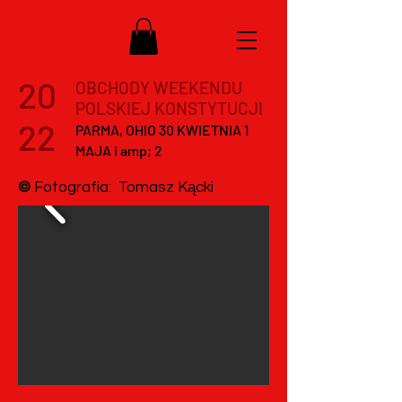
20
OBCHODY WEEKENDU
POLSKIEJ KONSTYTUCJI
22
PARMA, OHIO 30 KWIETNIA 1
MAJA i amp; 2
©
Fotografia: Tomasz Kącki