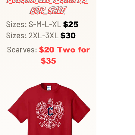
Kubic
pierws
for Sale
ki i
zy w
Vice-
Clevel
Sizes: S-M-L-XL
$25
Konsu
and.
Sizes: 2XL-3XL
$30
l
Stanisł
Scarves:
$20 Two for
aw
$35
Tarna
wski
odwie
dzają
Clevel
and
Ohio.