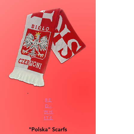
RE
D-
WH
ITE
"Polska" Scarfs